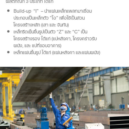
ผลิตภัณฑ์ 3 ประเภท ได้แก่
Build-up “I” – นำแผ่นเหล็กแพลทมาเชื่อม
ประกอบเป็นเหล็กตัว ”ไอ” เพื่อใช้เป็นส่วน
โครงสร้างหลัก (เสา และ จันทัน)
เหล็กรีดเย็นขึ้นรูปเป็นตัว “Z” และ “C” เป็น
โครงสร้างรอง ได้แก่ (แปหลังคา, โครงคร่าวรับ
ผนัง, และ แปที่ขอบอาคาร)
เหล็กแผ่นขึ้นรูป ได้แก่ (แผ่นหลังคา และแผ่นผนัง)