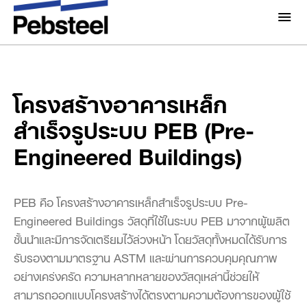
โครงสร้างอาคารเหล็กสำเร็จรูป
หน้าแรก
/
โซลูชั่น
/
ระบบ
/
เกี่ยวกับเรา
ระบบ PEB (Pre-Engineered Buildings)
เกี่ยวกับ
โซลูชั่น
โครงสร้างอาคารเหล็ก
ทำไมต้อง Pebsteel
ภาพรวม
สำเร็จรูประบบ PEB (Pre-
โครงการ
Engineered Buildings)
ระบบ
มีเดีย
ผลิตภัณฑ์
ข่าวสารและกิจกรรม
PEB คือ โครงสร้างอาคารเหล็กสำเร็จรูประบบ Pre-
โบรชัวร์
Engineered Buildings วัสดุที่ใช้ในระบบ PEB มาจากผู้ผลิต
แกลเลอรี่
ชั้นนำและมีการจัดเตรียมไว้ล่วงหน้า โดยวัสดุทั้งหมดได้รับการ
ติดต่อเรา
รับรองตามมาตรฐาน ASTM และผ่านการควบคุมคุณภาพ
อย่างเคร่งครัด ความหลากหลายของวัสดุเหล่านี้ช่วยให้
สามารถออกแบบโครงสร้างได้ตรงตามความต้องการของผู้ใช้