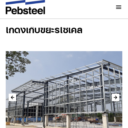
โกดังเก็บขยะรีไซเคิล
หน้าแรก
/
เกี่ยวกับเรา
โกดังเก็บขยะรีไซเคิล
เกี่ยวกับ
โซลูชั่น
ทำไมต้อง Pebsteel
ภาพรวม
โครงการ
ระบบ
มีเดีย
ผลิตภัณฑ์
ข่าวสารและกิจกรรม
โบรชัวร์
แกลเลอรี่
ติดต่อเรา