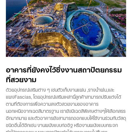
อาคารที่ยังคงไว้ซึ่งงานสถาปัตยกรรม
ที่สวยงาม
ด้วยอุปกรณ์เสริมต่าง ๆ เช่นตัวเก็บงานแผ่น ,รางน้ำฝน,และ
แผงFascias, โดยอุปกรณ์เสริมเหล่านี้ลูกค้าสามารถปรับแต่งได้
ตามที่ต้องการเพื่อความลงตัวสวยงามของอาคาร
นอกเหนือจากเฉดสีมาตรฐาน เรายังมีเฉดสีพิเศษต่างๆให้เลือกสรร
อีกมากมาย และตัวอาคารยังสามารถออกแบบให้ใช้งานร่วมกับวัสดุ
ชนิดอื่นได้อีกเช่น งานผนังแบบก่ออิฐ หรืองานผนังแบบกระจก
ทำให้การออกแบบงานสถาปัตยทำได้หลากหลายไม่สิ้นสุด