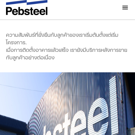
คำพูดของเรา,
คำมั่นสัญญา
ของเรา
เกี่ยวกับเรา
เกี่ยวกับ
ความสัมพันธ์ที่ยั่งยืนกับลูกค้าของเราเริ่มต้นตั้งแต่เริ่ม
โซลูชั่น
โครงการ.
ทำไมต้อง Pebsteel
เมื่อการติดตั้งอาคารแล้วเสร็จ เรายังมีบริการหลังการขาย
ภาพรวม
กับลูกค้าอย่างต่อเนื่อง
โครงการ
ระบบ
มีเดีย
ผลิตภัณฑ์
ข่าวสารและกิจกรรม
โบรชัวร์
แกลเลอรี่
ติดต่อเรา