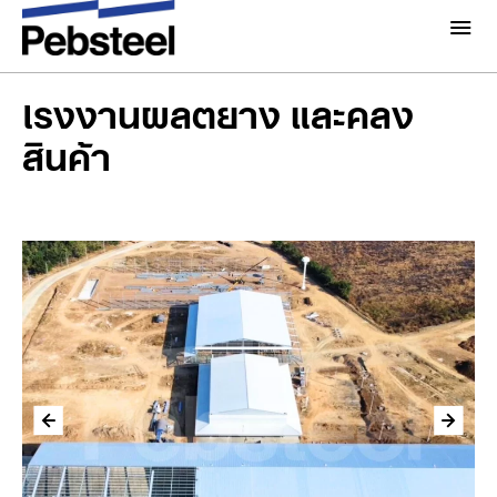
โรงงานผลิตยาง และคลังสินค้า
หน้าแรก
/
เกี่ยวกับเรา
โรงงานผลิตยาง และคลัง
เกี่ยวกับ
สินค้า
โซลูชั่น
ทำไมต้อง Pebsteel
ภาพรวม
โครงการ
ระบบ
มีเดีย
ผลิตภัณฑ์
ข่าวสารและกิจกรรม
โบรชัวร์
แกลเลอรี่
ติดต่อเรา