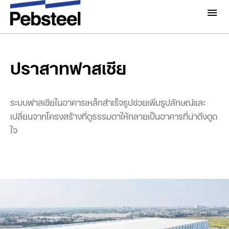
หน้าแรก
/
โซลูชั่น
/
ผลิตภัณฑ์
/
โครงสร้างอาคาร และส่วนประกอ
ปราสาทฟาสเซีย
บอื่นๆ
/
โครงสร้างย่อย
/
เกี่ยวกับเรา
เกี่ยวกับ
ปราสาทฟาสเซีย
โซลูชั่น
ทำไมต้อง Pebsteel
ภาพรวม
โครงการ
ระบบฟาสเซียในอาคารเหล็กสำเร็จรูปช่วยเพิ่มรูปลักษณ์และ
ระบบ
เปลี่ยนจากโครงสร้างที่ดูธรรมดาให้กลายเป็นอาคารที่น่าดึงดูด
ใจ
มีเดีย
ผลิตภัณฑ์
ข่าวสารและกิจกรรม
โบรชัวร์
แกลเลอรี่
ติดต่อเรา