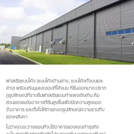
ฟาสเซียแบบโค้ง (แบบโค้งด้านล่าง, แบบโค้งทั้งบนและ
ล่าง) พร้อมกับมุมและขอบที่โค้งมน ที่ยื่นออกมาจะปราก
ฎรูปลักษณ์ที่ราบรื่นฟาสเซียแบบกำแพงเชิงเทิน คือ
ส่วนของผนังอาคารที่ยื่นสูงขึ้นเพื่อปิดความสูงยอด
จั่วอาคาร และตั้งใจให้ถ่ายทอดรูปลักษณ์ความราบทึบ
ของหลังคา
ไม่ว่าคุณจะวางแผนที่จะใช้อาคารของคุณทำธุรกิจ
อะไร การเพิ่มฟาสเซียเข้าไปจะช่วยเพิ่มมูลค่าและเพิ่มรูป