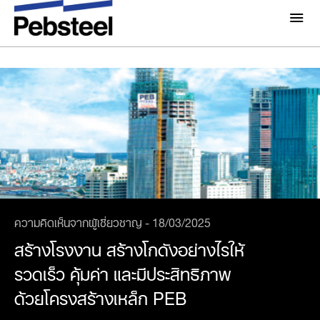
ข่าวสารล่าสุด
เกี่ยวกับเรา
เกี่ยวกับ
โซลูชั่น
ทำไมต้อง Pebsteel
ภาพรวม
โครงการ
ระบบ
มีเดีย
ผลิตภัณฑ์
ข่าวสารและกิจกรรม
ความคิดเห็นจากผู้เชี่ยวชาญ - 18/03/2025
โบรชัวร์
แกลเลอรี่
สร้างโรงงาน สร้างโกดังอย่างไรให้
ติดต่อเรา
รวดเร็ว คุ้มค่า และมีประสิทธิภาพ
ด้วยโครงสร้างเหล็ก PEB