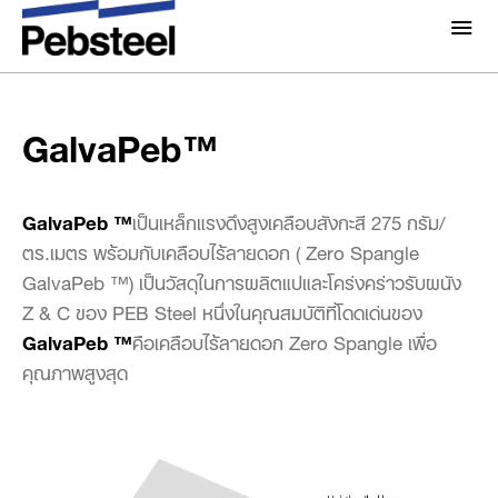
หน้าแรก
/
โซลูชั่น
/
ผลิตภัณฑ์
/
แผ่นผนัง/หลังคา และส่วนประกอ
GalvaPeb™
บอื่นๆ
/
วัสดุอื่นๆ
/
เกี่ยวกับเรา
เกี่ยวกับ
GalvaPeb™
โซลูชั่น
ทำไมต้อง Pebsteel
ภาพรวม
โครงการ
GalvaPeb ™
เป็นเหล็กแรงดึงสูงเคลือบสังกะสี 275 กรัม/
ระบบ
ตร.เมตร พร้อมกับเคลือบไร้ลายดอก ( Zero Spangle
GalvaPeb ™) เป็นวัสดุในการผลิตแปและโคร่งคร่าวรับผนัง
มีเดีย
ผลิตภัณฑ์
Z & C ของ PEB Steel หนึ่งในคุณสมบัติที่โดดเด่นของ
ข่าวสารและกิจกรรม
GalvaPeb ™
คือเคลือบไร้ลายดอก Zero Spangle เพื่อ
โบรชัวร์
คุณภาพสูงสุด
แกลเลอรี่
ติดต่อเรา