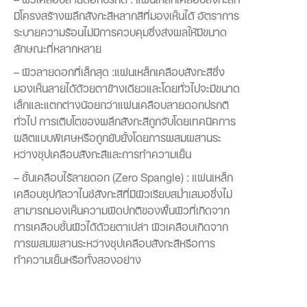
มีโครงสร้างผลึกสังกะสีหลากสีที่มองเห็นได้ อัตราการ
ระบายความร้อนไม่มีการควบคุมซึ่งส่งผลให้มีขนาด
ลักษณะที่หลากหลาย
– ผิวลายดอกที่เล็กสุด :แผ่นเหล็กเคลือบสังกะสีซึ่ง
มองเห็นลายได้ด้วยตาข้างเดียวและโดยทั่วไปจะมีขนาด
เล็กและแตกต่างน้อยกว่าแผ่นเคลือบลายดอกปรกติ
ทั่วไป การเติบโตของผลึกสังกะสีถูกจับโดยเทคนิคการ
ผลิตแบบพิเศษหรือถูกยับยั้งโดยการผสมผสานระ
หว่างชุปเคลือบสังกะสีและการทำความเย็น
– ชั้นเคลือบไร้ลายดอก (Zero Spangle) : แผ่นเหล็ก
เคลือบชุปกัลวาไนซ์สังกะสีที่มีผิวเรียบสม่ำเสมอซึ่งไม่
สามารถมองเห็นความผิดปกติของพื้นผิวที่เกิดจาก
การเคลือบชั้นผิวได้ด้วยตาเปล่า ผิวเคลือบเกิดจาก
การผสมผสานระหว่างชุปเคลือบสังกะสีหรือการ
ทำความเย็นหรือทั้งสองอย่าง