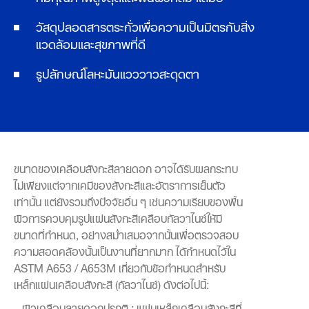
วัสดุปลอดสารตระกั่วเพื่อความเป็นมิตรกับสิ่ง
แวดล้อมและสุขภาพที่ดี
รูปลักษณ์โลหะมันแวววาวสะดุดตา
ขนาดของเคลือบสังกะสีลายดอก อาจได้รับผลกระทบ
ไม่เพียงแต่จากเคมีของสังกะสีและอัตราการเย็นตัว
เท่านั้น แต่ยังรวมถึงปัจจัยอื่น ๆ เช่นความเรียบของพื้น
ผิวการควบคุมรูปแผ่นสังกะสีเคลือบกัลวาไนซ์ให้มี
ขนาดที่กำหนด, อย่างสม่ำเสมอจากนั้นเพื่อตรวจสอบ
ความสอดคล้องนั้นเป็นงานที่ยากมาก ได้กำหนดไว้ใน
ASTM A653 / A653M เกี่ยวกับข้อกำหนดสำหรับ
เหล็กแผ่นเคลือบสังกะสี (กัลวาไนซ์) ดังต่อไปนี้:
– ผิวเคลือบลายดอกปรกติ : แผ่นเหล็กเคลือบสังกะสีที่