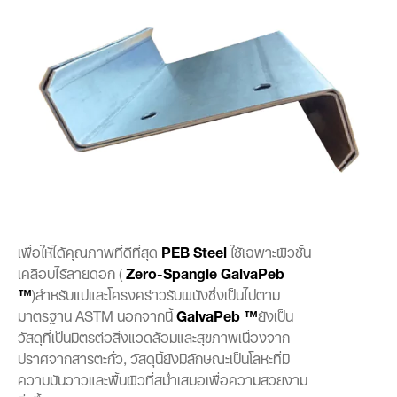
PEB Steel
เพื่อให้ได้คุณภาพที่ดีที่สุด
ใช้เฉพาะผิวชั้น
Zero-Spangle GalvaPeb
เคลือบไร้ลายดอก (
™
)สำหรับแปและโครงคร่าวรับผนังซึ่งเป็นไปตาม
GalvaPeb ™
มาตรฐาน ASTM นอกจากนี้
ยังเป็น
วัสดุที่เป็นมิตรต่อสิ่งแวดล้อมและสุขภาพเนื่องจาก
ปราศจากสารตะกั่ว, วัสดุนี้ยังมีลักษณะเป็นโลหะที่มี
ความมันวาวและพื้นผิวที่สม่ำเสมอเพื่อความสวยงาม