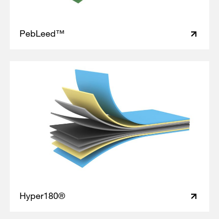
PebLeed™
Hyper180®