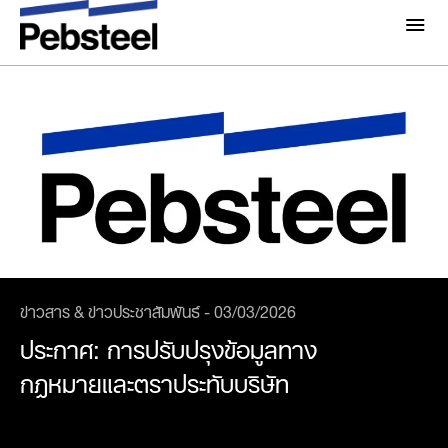
ข่าวสารล่าสุด
เกี่ยวกับเรา
เกี่ยวกับ
โซลูชั่น
ทำไมต้อง Pebsteel
ภาพรวม
โครงการ
ระบบ
มีเดีย
ผลิตภัณฑ์
ข่าวสารและกิจกรรม
ข่าวสาร & ข่าวประชาสัมพันธ์ - 03/03/2026
โบรชัวร์
แกลเลอรี่
ประกาศ: การปรับปรุงข้อมูลทาง
ติดต่อเรา
กฎหมายและตราประทับบริษัท